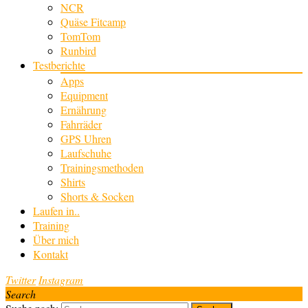
NCR
Quäse Fitcamp
TomTom
Runbird
Testberichte
Apps
Equipment
Ernährung
Fahrräder
GPS Uhren
Laufschuhe
Trainingsmethoden
Shirts
Shorts & Socken
Laufen in..
Training
Über mich
Kontakt
Twitter
Instagram
Search