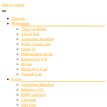
Skip to content
Startseite
Wettkämpfe
25km von Berlin
Airport Run
Amsterdam Marathon
Britzer Garten Lauf
Grand 10
Halbmarathon Berlin
Kreuzberger VM
life-run
Mazda IGA Lauf
Tierpark Lauf
Events
Amsterdam Marathon
Bitburger 0,0%
BMW Laufsport
Laufcamp
Nike Free