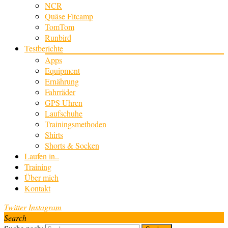
NCR
Quäse Fitcamp
TomTom
Runbird
Testberichte
Apps
Equipment
Ernährung
Fahrräder
GPS Uhren
Laufschuhe
Trainingsmethoden
Shirts
Shorts & Socken
Laufen in..
Training
Über mich
Kontakt
Twitter
Instagram
Search