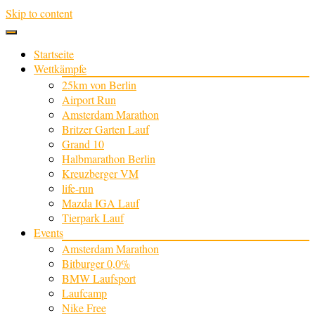
Skip to content
Startseite
Wettkämpfe
25km von Berlin
Airport Run
Amsterdam Marathon
Britzer Garten Lauf
Grand 10
Halbmarathon Berlin
Kreuzberger VM
life-run
Mazda IGA Lauf
Tierpark Lauf
Events
Amsterdam Marathon
Bitburger 0,0%
BMW Laufsport
Laufcamp
Nike Free